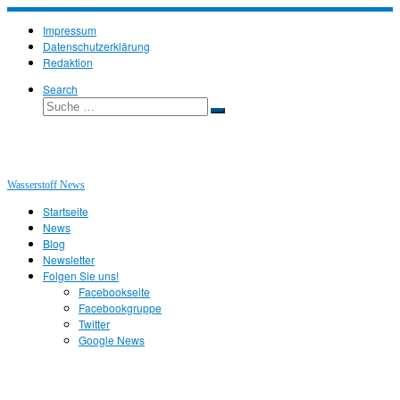
Zum
Inhalt
Impressum
springen
Datenschutzerklärung
Redaktion
Search
Suche
Suche
…
Wasserstoff News
Startseite
News
Blog
Newsletter
Folgen Sie uns!
Facebookseite
Facebookgruppe
Twitter
Google News