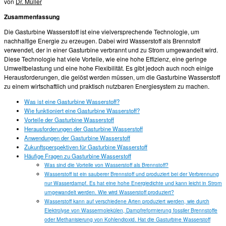
von
Dr. Müller
Zusammenfassung
Die Gasturbine Wasserstoff ist eine vielversprechende Technologie, um
nachhaltige Energie zu erzeugen. Dabei wird Wasserstoff als Brennstoff
verwendet, der in einer Gasturbine verbrannt und zu Strom umgewandelt wird.
Diese Technologie hat viele Vorteile, wie eine hohe Effizienz, eine geringe
Umweltbelastung und eine hohe Flexibilität. Es gibt jedoch auch noch einige
Herausforderungen, die gelöst werden müssen, um die Gasturbine Wasserstoff
zu einem wirtschaftlich und praktisch nutzbaren Energiesystem zu machen.
Was ist eine Gasturbine Wasserstoff?
Wie funktioniert eine Gasturbine Wasserstoff?
Vorteile der Gasturbine Wasserstoff
Herausforderungen der Gasturbine Wasserstoff
Anwendungen der Gasturbine Wasserstoff
Zukunftsperspektiven für Gasturbine Wasserstoff
Häufige Fragen zu Gasturbine Wasserstoff
Was sind die Vorteile von Wasserstoff als Brennstoff?
Wasserstoff ist ein sauberer Brennstoff und produziert bei der Verbrennung
nur Wasserdampf. Es hat eine hohe Energiedichte und kann leicht in Strom
umgewandelt werden. Wie wird Wasserstoff produziert?
Wasserstoff kann auf verschiedene Arten produziert werden, wie durch
Elektrolyse von Wassermolekülen, Dampfreformierung fossiler Brennstoffe
oder Methanisierung von Kohlendioxid. Hat die Gasturbine Wasserstoff