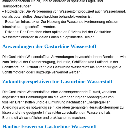
atmosphärischem Druck, und so erfordert er spezielle Lager- und
Transportlösungen.
– Rückstände: Die Verbrennung von Wasserstoff produziert auch Wasserdampf,
der als potenzielles Umweltproblem behandelt worden ist.
– Bedarf an Infrastruktur: Zur Nutzung der Wasserstoffverbrennung müssen
Infrastrukturen geschaffen werden.
– Effizienz: Das Erreichen einer optimalen Effizienz bei der Gasturbine
Wasserstoff erfordert in vielen Fällen ein optimiertes Design.
Anwendungen der Gasturbine Wasserstoff
Die Gasturbine Wasserstoff hat Anwendungen in verschiedenen Bereichen, wie
zum Beispiel der Stromerzeugung, Industrie, Schifffahrt und Luftfahrt. In der
Schifffahrt und Luftfahrt kann die Gasturbine Wasserstoff als Antrieb für große
Schiffsmotoren oder Flugzeuge verwendet werden.
Zukunftsperspektiven für Gasturbine Wasserstoff
Die Gasturbine Wasserstoff hat eine vielversprechende Zukunft, vor allem
angesichts der Bemühungen um die Verringerung der Abhängigkeit von
fossilen Brennstoffen und die Einführung nachhaltiger Energiequellen.
Allerdings wird es notwendig sein, die oben genannten Herausforderungen zu
lösen und eine geeignete Infrastruktur zu schaffen, um Wasserstoff als
Brennstoff wirtschaftlicher und praktischer zu machen.
Häufige Fragen zu Gasturbine Wasserstoff