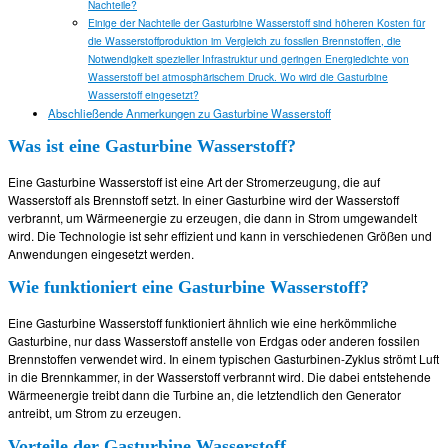
Nachteile?
Einige der Nachteile der Gasturbine Wasserstoff sind höheren Kosten für
die Wasserstoffproduktion im Vergleich zu fossilen Brennstoffen, die
Notwendigkeit spezieller Infrastruktur und geringen Energiedichte von
Wasserstoff bei atmosphärischem Druck. Wo wird die Gasturbine
Wasserstoff eingesetzt?
Abschließende Anmerkungen zu Gasturbine Wasserstoff
Was ist eine Gasturbine Wasserstoff?
Eine Gasturbine Wasserstoff ist eine Art der Stromerzeugung, die auf
Wasserstoff als Brennstoff setzt. In einer Gasturbine wird der Wasserstoff
verbrannt, um Wärmeenergie zu erzeugen, die dann in Strom umgewandelt
wird. Die Technologie ist sehr effizient und kann in verschiedenen Größen und
Anwendungen eingesetzt werden.
Wie funktioniert eine Gasturbine Wasserstoff?
Eine Gasturbine Wasserstoff funktioniert ähnlich wie eine herkömmliche
Gasturbine, nur dass Wasserstoff anstelle von Erdgas oder anderen fossilen
Brennstoffen verwendet wird. In einem typischen Gasturbinen-Zyklus strömt Luft
in die Brennkammer, in der Wasserstoff verbrannt wird. Die dabei entstehende
Wärmeenergie treibt dann die Turbine an, die letztendlich den Generator
antreibt, um Strom zu erzeugen.
Vorteile der Gasturbine Wasserstoff