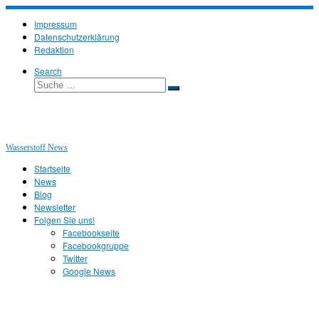
Zum
Inhalt
Impressum
springen
Datenschutzerklärung
Redaktion
Search
Suche
Suche
…
Wasserstoff News
Startseite
News
Blog
Newsletter
Folgen Sie uns!
Facebookseite
Facebookgruppe
Twitter
Google News