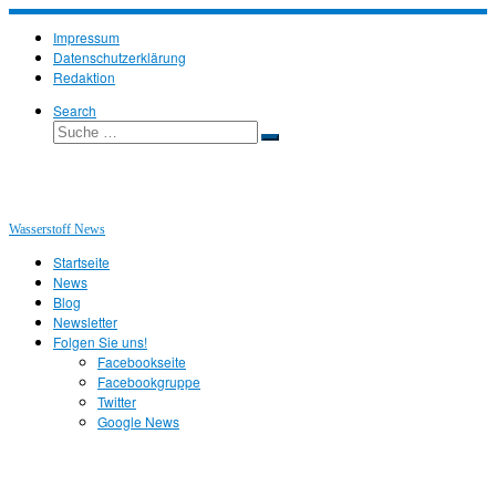
Zum
Inhalt
Impressum
springen
Datenschutzerklärung
Redaktion
Search
Suche
Suche
…
Wasserstoff News
Startseite
News
Blog
Newsletter
Folgen Sie uns!
Facebookseite
Facebookgruppe
Twitter
Google News