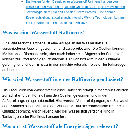
Die Kosten für den Betrieb einer Wasserstoff Raffinerie hängen von
verschiedenen Faktoren ab, wie der Größe der Anlage, der verwendeten
Technologie, dem Standort und den Energiekosten. Eine genaue
Kostenaufstellung ist daher nicht möglich. Welche Technologien kommen
bei der Wasserstoff Produktion zum Einsatz?
Was ist eine Wasserstoff Raffinerie?
Eine Wasserstoff Raffinerie ist eine Anlage, in der Wasserstoff aus
verschiedenen Quellen gewonnen und aufbereitet wird. Die Quellen können
Methan oder Biomasse sein, aber auch industrielle Abgase oder Sauerstoff
können zur Produktion genutzt werden. Der Rohstoff wird in der Raffinerie
gereinigt und für den Einsatz in der Industrie oder als Treibstoff für Fahrzeuge
aufbereitet.
Wie wird Wasserstoff in einer Raffinerie produziert?
Die Produktion von Wasserstoff in einer Raffinerie erfolgt in mehreren Schritten.
Zunächst wird der Rohstoff aus den Quellen gewonnen und in der
Aufbereitungsanlage aufbereitet. Hier werden Verunreinigungen, wie Schwefel
oder Kohlenstoff, entfernt und der Wasserstoff auf die erforderliche Reinheit und
Qualität gebracht. Anschließend wird der Wasserstoff verdichtet und in
Tankwagen oder Pipelines transportiert.
Warum ist Wasserstoff als Energieträger relevant?