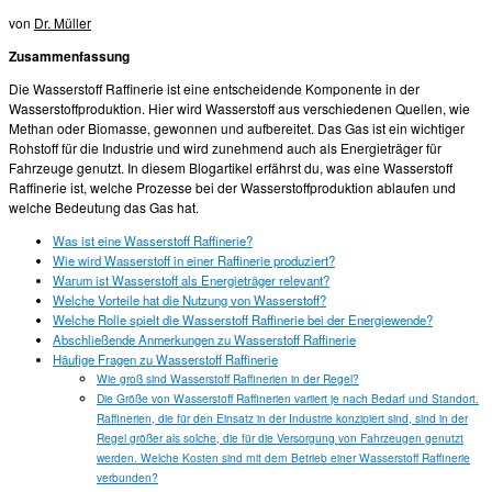
von
Dr. Müller
Zusammenfassung
Die Wasserstoff Raffinerie ist eine entscheidende Komponente in der
Wasserstoffproduktion. Hier wird Wasserstoff aus verschiedenen Quellen, wie
Methan oder Biomasse, gewonnen und aufbereitet. Das Gas ist ein wichtiger
Rohstoff für die Industrie und wird zunehmend auch als Energieträger für
Fahrzeuge genutzt. In diesem Blogartikel erfährst du, was eine Wasserstoff
Raffinerie ist, welche Prozesse bei der Wasserstoffproduktion ablaufen und
welche Bedeutung das Gas hat.
Was ist eine Wasserstoff Raffinerie?
Wie wird Wasserstoff in einer Raffinerie produziert?
Warum ist Wasserstoff als Energieträger relevant?
Welche Vorteile hat die Nutzung von Wasserstoff?
Welche Rolle spielt die Wasserstoff Raffinerie bei der Energiewende?
Abschließende Anmerkungen zu Wasserstoff Raffinerie
Häufige Fragen zu Wasserstoff Raffinerie
Wie groß sind Wasserstoff Raffinerien in der Regel?
Die Größe von Wasserstoff Raffinerien variiert je nach Bedarf und Standort.
Raffinerien, die für den Einsatz in der Industrie konzipiert sind, sind in der
Regel größer als solche, die für die Versorgung von Fahrzeugen genutzt
werden. Welche Kosten sind mit dem Betrieb einer Wasserstoff Raffinerie
verbunden?