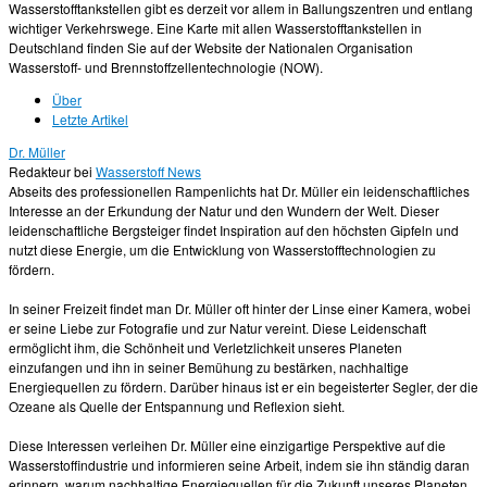
Wasserstofftankstellen gibt es derzeit vor allem in Ballungszentren und entlang
wichtiger Verkehrswege. Eine Karte mit allen Wasserstofftankstellen in
Deutschland finden Sie auf der Website der Nationalen Organisation
Wasserstoff- und Brennstoffzellentechnologie (NOW).
Über
Letzte Artikel
Dr. Müller
Redakteur
bei
Wasserstoff News
Abseits des professionellen Rampenlichts hat Dr. Müller ein leidenschaftliches
Interesse an der Erkundung der Natur und den Wundern der Welt. Dieser
leidenschaftliche Bergsteiger findet Inspiration auf den höchsten Gipfeln und
nutzt diese Energie, um die Entwicklung von Wasserstofftechnologien zu
fördern.
In seiner Freizeit findet man Dr. Müller oft hinter der Linse einer Kamera, wobei
er seine Liebe zur Fotografie und zur Natur vereint. Diese Leidenschaft
ermöglicht ihm, die Schönheit und Verletzlichkeit unseres Planeten
einzufangen und ihn in seiner Bemühung zu bestärken, nachhaltige
Energiequellen zu fördern. Darüber hinaus ist er ein begeisterter Segler, der die
Ozeane als Quelle der Entspannung und Reflexion sieht.
Diese Interessen verleihen Dr. Müller eine einzigartige Perspektive auf die
Wasserstoffindustrie und informieren seine Arbeit, indem sie ihn ständig daran
erinnern, warum nachhaltige Energiequellen für die Zukunft unseres Planeten