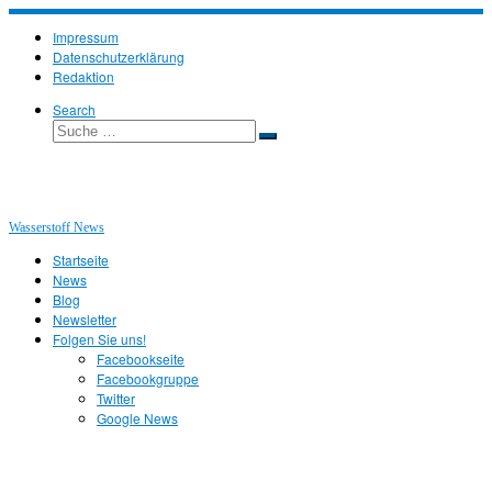
Zum
Inhalt
Impressum
springen
Datenschutzerklärung
Redaktion
Search
Suche
Suche
…
Wasserstoff News
Startseite
News
Blog
Newsletter
Folgen Sie uns!
Facebookseite
Facebookgruppe
Twitter
Google News