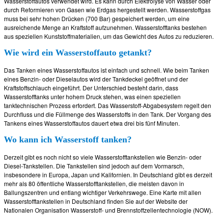
Wasserstoffautos verwendet wird. Es kann durch Elektrolyse von Wasser oder
durch Reformieren von Gasen wie Erdgas hergestellt werden. Wasserstoffgas
muss bei sehr hohen Drücken (700 Bar) gespeichert werden, um eine
ausreichende Menge an Kraftstoff aufzunehmen. Wasserstofftanks bestehen
aus speziellen Kunststoffmaterialien, um das Gewicht des Autos zu reduzieren.
Wie wird ein Wasserstoffauto getankt?
Das Tanken eines Wasserstoffautos ist einfach und schnell. Wie beim Tanken
eines Benzin- oder Dieselautos wird der Tankdeckel geöffnet und der
Kraftstoffschlauch eingeführt. Der Unterschied besteht darin, dass
Wasserstofftanks unter hohem Druck stehen, was einen speziellen
tanktechnischen Prozess erfordert. Das Wasserstoff-Abgabesystem regelt den
Durchfluss und die Füllmenge des Wasserstoffs in den Tank. Der Vorgang des
Tankens eines Wasserstoffautos dauert etwa drei bis fünf Minuten.
Wo kann ich Wasserstoff tanken?
Derzeit gibt es noch nicht so viele Wasserstofftankstellen wie Benzin- oder
Diesel-Tankstellen. Die Tankstellen sind jedoch auf dem Vormarsch,
insbesondere in Europa, Japan und Kalifornien. In Deutschland gibt es derzeit
mehr als 80 öffentliche Wasserstofftankstellen, die meisten davon in
Ballungszentren und entlang wichtiger Verkehrswege. Eine Karte mit allen
Wasserstofftankstellen in Deutschland finden Sie auf der Website der
Nationalen Organisation Wasserstoff- und Brennstoffzellentechnologie (NOW).