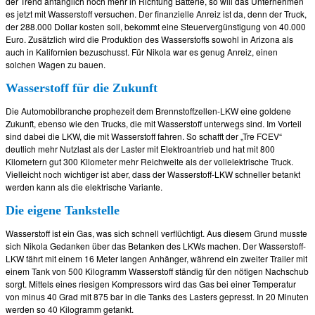
der Trend anfänglich noch mehr in Richtung Batterie, so will das Unternehmen
es jetzt mit Wasserstoff versuchen. Der finanzielle Anreiz ist da, denn der Truck,
der 288.000 Dollar kosten soll, bekommt eine Steuervergünstigung von 40.000
Euro. Zusätzlich wird die Produktion des Wasserstoffs sowohl in Arizona als
auch in Kalifornien bezuschusst. Für Nikola war es genug Anreiz, einen
solchen Wagen zu bauen.
Wasserstoff für die Zukunft
Die Automobilbranche prophezeit dem Brennstoffzellen-LKW eine goldene
Zukunft, ebenso wie den Trucks, die mit Wasserstoff unterwegs sind. Im Vorteil
sind dabei die LKW, die mit Wasserstoff fahren. So schafft der „Tre FCEV“
deutlich mehr Nutzlast als der Laster mit Elektroantrieb und hat mit 800
Kilometern gut 300 Kilometer mehr Reichweite als der vollelektrische Truck.
Vielleicht noch wichtiger ist aber, dass der Wasserstoff-LKW schneller betankt
werden kann als die elektrische Variante.
Die eigene Tankstelle
Wasserstoff ist ein Gas, was sich schnell verflüchtigt. Aus diesem Grund musste
sich Nikola Gedanken über das Betanken des LKWs machen. Der Wasserstoff-
LKW fährt mit einem 16 Meter langen Anhänger, während ein zweiter Trailer mit
einem Tank von 500 Kilogramm Wasserstoff ständig für den nötigen Nachschub
sorgt. Mittels eines riesigen Kompressors wird das Gas bei einer Temperatur
von minus 40 Grad mit 875 bar in die Tanks des Lasters gepresst. In 20 Minuten
werden so 40 Kilogramm getankt.