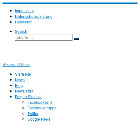
Zum
Inhalt
Impressum
springen
Datenschutzerklärung
Redaktion
Search
Suche
Suche
…
Wasserstoff News
Startseite
News
Blog
Newsletter
Folgen Sie uns!
Facebookseite
Facebookgruppe
Twitter
Google News