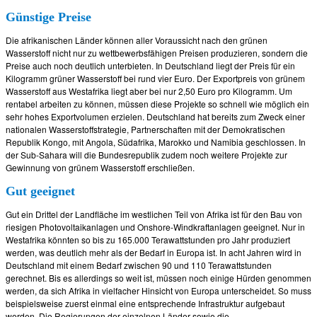
Günstige Preise
Die afrikanischen Länder können aller Voraussicht nach den grünen
Wasserstoff nicht nur zu wettbewerbsfähigen Preisen produzieren, sondern die
Preise auch noch deutlich unterbieten. In Deutschland liegt der Preis für ein
Kilogramm grüner Wasserstoff bei rund vier Euro. Der Exportpreis von grünem
Wasserstoff aus Westafrika liegt aber bei nur 2,50 Euro pro Kilogramm. Um
rentabel arbeiten zu können, müssen diese Projekte so schnell wie möglich ein
sehr hohes Exportvolumen erzielen. Deutschland hat bereits zum Zweck einer
nationalen Wasserstoffstrategie, Partnerschaften mit der Demokratischen
Republik Kongo, mit Angola, Südafrika, Marokko und Namibia geschlossen. In
der Sub-Sahara will die Bundesrepublik zudem noch weitere Projekte zur
Gewinnung von grünem Wasserstoff erschließen.
Gut geeignet
Gut ein Drittel der Landfläche im westlichen Teil von Afrika ist für den Bau von
riesigen Photovoltaikanlagen und Onshore-Windkraftanlagen geeignet. Nur in
Westafrika könnten so bis zu 165.000 Terawattstunden pro Jahr produziert
werden, was deutlich mehr als der Bedarf in Europa ist. In acht Jahren wird in
Deutschland mit einem Bedarf zwischen 90 und 110 Terawattstunden
gerechnet. Bis es allerdings so weit ist, müssen noch einige Hürden genommen
werden, da sich Afrika in vielfacher Hinsicht von Europa unterscheidet. So muss
beispielsweise zuerst einmal eine entsprechende Infrastruktur aufgebaut
werden. Die Regierungen der einzelnen Länder sowie die