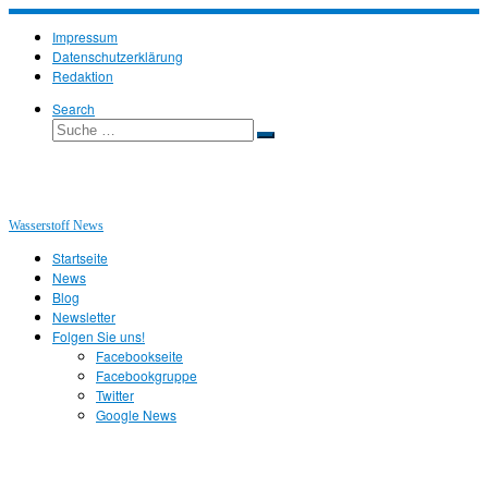
Zum
Inhalt
Impressum
springen
Datenschutzerklärung
Redaktion
Search
Suche
Suche
…
Wasserstoff News
Startseite
News
Blog
Newsletter
Folgen Sie uns!
Facebookseite
Facebookgruppe
Twitter
Google News