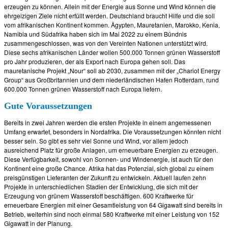
erzeugen zu können. Allein mit der Energie aus Sonne und Wind können die
ehrgeizigen Ziele nicht erfüllt werden. Deutschland braucht Hilfe und die soll
vom afrikanischen Kontinent kommen. Ägypten, Mauretanien, Marokko, Kenia,
Namibia und Südafrika haben sich im Mai 2022 zu einem Bündnis
zusammengeschlossen, was von den Vereinten Nationen unterstützt wird.
Diese sechs afrikanischen Länder wollen 500.000 Tonnen grünen Wasserstoff
pro Jahr produzieren, der als Export nach Europa gehen soll. Das
mauretanische Projekt „Nour“ soll ab 2030, zusammen mit der „Chariot Energy
Group“ aus Großbritannien und dem niederländischen Hafen Rotterdam, rund
600.000 Tonnen grünen Wasserstoff nach Europa liefern.
Gute Voraussetzungen
Bereits in zwei Jahren werden die ersten Projekte in einem angemessenen
Umfang erwartet, besonders in Nordafrika. Die Voraussetzungen könnten nicht
besser sein. So gibt es sehr viel Sonne und Wind, vor allem jedoch
ausreichend Platz für große Anlagen, um erneuerbare Energien zu erzeugen.
Diese Verfügbarkeit, sowohl von Sonnen- und Windenergie, ist auch für den
Kontinent eine große Chance. Afrika hat das Potenzial, sich global zu einem
preisgünstigen Lieferanten der Zukunft zu entwickeln. Aktuell laufen zehn
Projekte in unterschiedlichen Stadien der Entwicklung, die sich mit der
Erzeugung von grünem Wasserstoff beschäftigen. 600 Kraftwerke für
erneuerbare Energien mit einer Gesamtleistung von 64 Gigawatt sind bereits in
Betrieb, weiterhin sind noch einmal 580 Kraftwerke mit einer Leistung von 152
Gigawatt in der Planung.