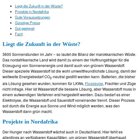
Liegt die Zukunft in der Wüste?
Projekte in Nordafrika
Gute Voraussetzungen
Günstige Preise
Gut geeignet
Fazit
Liegt die Zukunft in der Wüste?
3600 Sonnenstunden im Jahr – so lautet die Bilanz der marokkanischen Wüste.
Das nordafrikanische Land wird damit zu einem der Hoffnungsträger für die
Erzeugung von Sonnenenergie und damit auch von grünem Wasserstoff.
Dieser spezielle Wasserstoff ist die wohl umweltfreundlichste Lösung, damit der
weltweite Energiebedarf CO
-neutral gestillt werden kann. Batterien, die bisher
2
als Lösung gesehen wurden, kommen für LKWs,
Flugzeuge
, Frachter und Züge
nicht infrage. Hier ist Wasserstoff die bessere Lösung, aber Wasserstoff muss in
einem aufwendigen Verfahren erst hergestellt werden. Dazu bedarf es einer
Elektrolyse, die Wasserstoff und Sauerstoff voneinander trennt. Dieser Prozess
soll durch die Energie aus Sonne und Wind möglich werden, was den
Wasserstoff dann grün macht.
Projekte in Nordafrika
Der Hunger nach Wasserstoff wächst auch in Deutschland. Hier fehlt es
allerdings an verfügbaren Kapazitäten, um grünen Wasserstoff überhaupt