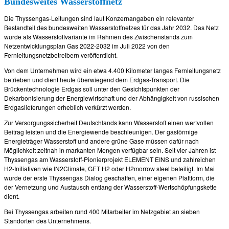
Bundesweites Wasserstoffnetz
Die Thyssengas-Leitungen sind laut Konzernangaben ein relevanter
Bestandteil des bundesweiten Wasserstoffnetzes für das Jahr 2032. Das Netz
wurde als Wasserstoffvariante im Rahmen des Zwischenstands zum
Netzentwicklungsplan Gas 2022-2032 im Juli 2022 von den
Fernleitungsnetzbetreibern veröffentlicht.
Von dem Unternehmen wird ein etwa 4.400 Kilometer langes Fernleitungsnetz
betrieben und dient heute überwiegend dem Erdgas-Transport. Die
Brückentechnologie Erdgas soll unter den Gesichtspunkten der
Dekarbonisierung der Energiewirtschaft und der Abhängigkeit von russischen
Erdgaslieferungen erheblich verkürzt werden.
Zur Versorgungssicherheit Deutschlands kann Wasserstoff einen wertvollen
Beitrag leisten und die Energiewende beschleunigen. Der gasförmige
Energieträger Wasserstoff und andere grüne Gase müssen dafür nach
Möglichkeit zeitnah in markanten Mengen verfügbar sein. Seit vier Jahren ist
Thyssengas am Wasserstoff-Pionierprojekt ELEMENT EINS und zahlreichen
H2-Initiativen wie IN2Climate, GET H2 oder H2morrow steel beteiligt. Im Mai
wurde der erste Thyssengas Dialog geschaffen, einer eigenen Plattform, die
der Vernetzung und Austausch entlang der Wasserstoff-Wertschöpfungskette
dient.
Bei Thyssengas arbeiten rund 400 Mitarbeiter im Netzgebiet an sieben
Standorten des Unternehmens.