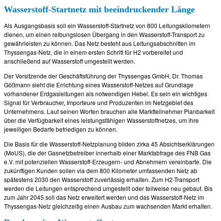
Wasserstoff-Startnetz mit beeindruckender Länge
Als Ausgangsbasis soll ein Wasserstoff-Startnetz von 800 Leitungskilometern
dienen, um einen reibungslosen Übergang in den Wasserstoff-Transport zu
gewährleisten zu können. Das Netz besteht aus Leitungsabschnitten im
Thyssengas-Netz, die in einem ersten Schritt für H2 vorbereitet und
anschließend auf Wasserstoff umgestellt werden.
Der Vorsitzende der Geschäftsführung der Thyssengas GmbH, Dr. Thomas
Gößmann sieht die Errichtung eines Wasserstoff-Netzes auf Grundlage
vorhandener Erdgasleitungen als notwendigen Hebel. Es sein ein wichtiges
Signal für Verbraucher, Importeure und Produzenten im Netzgebiet des
Unternehmens. Laut seinen Worten brauchen alle Marktteilnehmer Planbarkeit
über die Verfügbarkeit eines leistungsfähigen Wasserstoffnetzes, um ihre
jeweiligen Bedarfe befriedigen zu können.
Die Basis für die Wasserstoff-Netzplanung bilden zirka 45 Absichtserklärungen
(MoUS), die der Gasnetzbetreiber innerhalb einer Marktabfrage des FNB Gas
e.V. mit potenziellen Wasserstoff-Erzeugern- und Abnehmern vereinbarte. Die
zukünftigen Kunden sollen via dem 800 Kilometer umfassenden Netz ab
spätestens 2030 den Wasserstoff zuverlässig erhalten. Zum H2-Transport
werden die Leitungen entsprechend umgestellt oder teilweise neu gebaut. Bis
zum Jahr 2045 soll das Netz erweitert werden und das Wasserstoff-Netz im
Thyssengas-Netz gleichzeitig einen Ausbau zum wachsenden Markt erhalten.