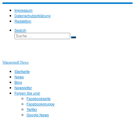
Zum
Inhalt
Impressum
springen
Datenschutzerklärung
Redaktion
Search
Suche
Suche
…
Wasserstoff News
Startseite
News
Blog
Newsletter
Folgen Sie uns!
Facebookseite
Facebookgruppe
Twitter
Google News